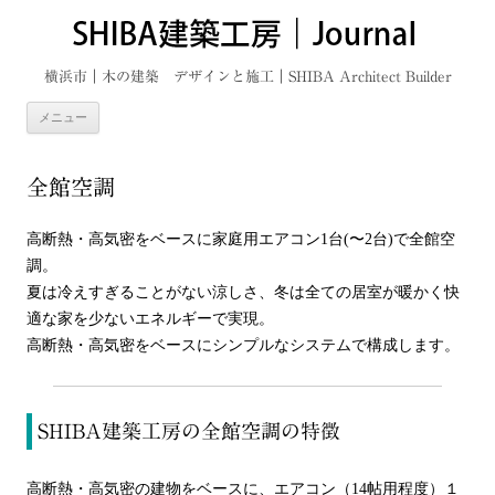
横浜市｜木の建築 デザインと施工｜SHIBA Architect Builder
メニュー
コ
ン
テ
全館空調
ン
ツ
へ
ス
高断熱・高気密をベースに家庭用エアコン1台(〜2台)で全館空
キ
ッ
調。
プ
夏は冷えすぎることがない涼しさ、冬は全ての居室が暖かく快
適な家を少ないエネルギーで実現。
高断熱・高気密をベースにシンプルなシステムで構成します。
SHIBA建築工房の全館空調の特徴
高断熱・高気密の建物をベースに、エアコン（14帖用程度）１