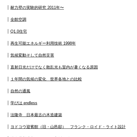
耐力壁の実験的研究 2011年〜
全館空調
Q1.0住宅
再生可能エネルギー利用技術 1998年
気候変動そして自然災害
直射日光だけでなく散乱光も室内が暑くなる原因
１年間の気候の変化 世界各地との比較
自然の通風
学びは endless
法隆寺 日本最古の木造建築
ヨドコウ迎賓館（旧・山邑邸） フランク・ロイド・ライト設計