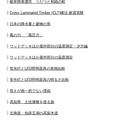
岐阜県美濃市 うだつと和紙の町
Cross Laminated Timber (CLT)構法 耐震実験
日本の降水量と建物の形
風の力 「風圧力」
ウッドデッキほか屋外部分の温度測定・夕方編
ウッドデッキほか屋外部分の温度測定
蛍光灯とLED照明器具の発熱比較
蛍光灯とLED照明器具の明るさ比較
答えが画一的でない理由
高知県 土佐漆喰を巡る旅
北海道・知床五湖の高架木道