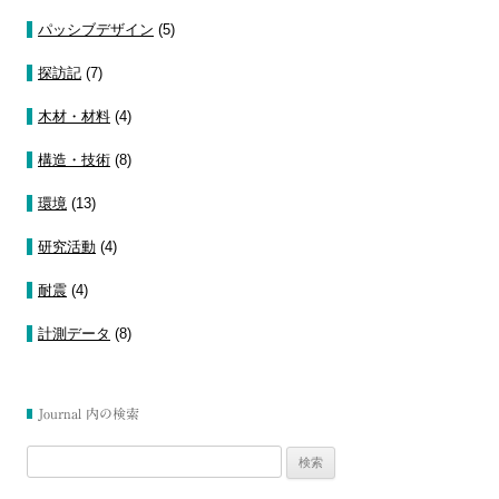
パッシブデザイン
(5)
探訪記
(7)
木材・材料
(4)
構造・技術
(8)
環境
(13)
研究活動
(4)
耐震
(4)
計測データ
(8)
Journal 内の検索
検
索: