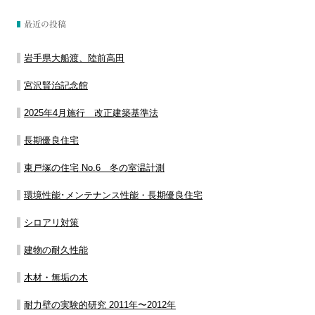
最近の投稿
岩手県大船渡、陸前高田
宮沢賢治記念館
2025年4月施行 改正建築基準法
長期優良住宅
東戸塚の住宅 No.6 冬の室温計測
環境性能･メンテナンス性能・長期優良住宅
シロアリ対策
建物の耐久性能
木材・無垢の木
耐力壁の実験的研究 2011年〜2012年