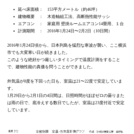
延べ床面積： 153平方メートル（約46坪）
建物概要 ： 木造軸組工法、高断熱性能サッシ
エアコン ： 家庭用 壁掛ルームエアコン14畳用、１台
計測期間 ： 2016年1月24日〜2月2日（10日間）
2016年1月24日頃から、日本列島を猛烈な寒波が襲い、ここ横浜
市でも大変寒い日が続きました。
このような絶好かつ厳しいタイミングで温度計測をすること
で、建物性能の真価を問うことができました。
外気温が0度を下回った日も、室温は21〜22度で安定していま
す。
1月29日から2月1日の4日間は、日照時間がほぼゼロの曇りまた
は雨の日で、底冷えする数日でしたが、室温は23度付近で安定
しています。