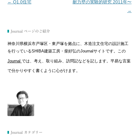
←
Q1.0住宅
耐力壁の実験的研究 2011年〜
投
→
稿
ナ
ビ
Journal ページのご紹介
ゲ
神奈川県横浜市戸塚区・東戸塚を拠点に、木造注文住宅の設計施工
ー
を行っているSHIBA建築工房・柴好弘のJournalサイトです。この
シ
Journal
では、考え、取り組み、訪問記などを記します。平易な言葉
ョ
で分かりやすく書くように心がけます。
ン
Journal カテゴリー