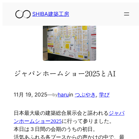
内
SHIBA建築工房
容
を
ス
キ
ッ
プ
ジャパンホームショー2025とAI
11月 19, 2025
—
haru
in
つぶやき
, 
学び
by
日本最大級の建築総合展示会と謳われる
ジャパ
ンホームショー2025
に行って参りました。
本日は３日間の会期のうちの初日。
活気あふれる各ブースからの声かけの中で、最