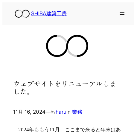
内
SHIBA建築工房
容
を
ス
キ
ッ
プ
ウェブサイトをリニューアルしま
した。
11月 16, 2024
—
haru
in
業務
by
2024年ももう11月、ここまで来ると年末はあ