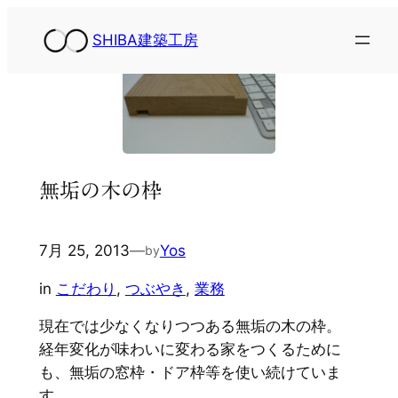
内
SHIBA建築工房
容
を
ス
キ
ッ
プ
無垢の木の枠
7月 25, 2013
—
Yos
by
in
こだわり
, 
つぶやき
, 
業務
現在では少なくなりつつある無垢の木の枠。
経年変化が味わいに変わる家をつくるために
も、無垢の窓枠・ドア枠等を使い続けていま
す。