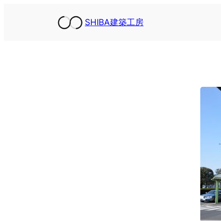
内
SHIBA建築工房
容
を
ス
キ
ッ
プ