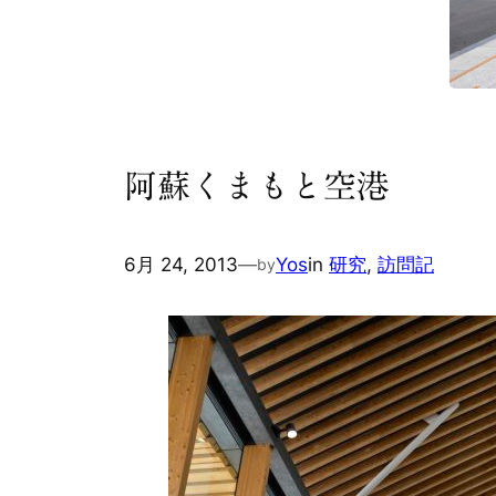
阿蘇くまもと空港
6月 24, 2013
—
Yos
in
研究
, 
訪問記
by